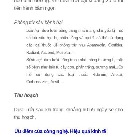
hao dinh dưỡng. Khi dưa lưới đạt khoảng 25 lá thì
tiến hành bấm ngọn.
Phòng trừ sâu bệnh hại
Sâu hại
: dưa lưới trồng trong nhà màng chủ yếu bị một
số loài sâu hại: bọ phấn trắng và bọ trĩ. có thể sử dụng
các loại thuốc để phòng trừ như Abamectin, Confidor,
Radiant, Ascend, Mospilan...
Bệnh hại
: dưa lưới trồng trong nhà màng thường bị một
số bệnh như héo rũ cây con, phấn trắng, sương mai...Có
thể sử dụng các loại thuốc Ridomin, Aliette,
Carbendazim, Anvil...
Thu hoạch
Dưa lưới sau khi trồng khoảng 60-65 ngày sẽ cho
thu hoạch.
Ưu điểm của công nghệ. Hiệu quả kinh tế