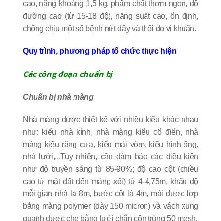
cao, nặng khoảng 1,5 kg, phẩm chất thơm ngon, độ
đường cao (từ 15-18 độ), năng suất cao, ổn định,
chống chịu một số bệnh nứt dây và thối do vi khuẩn.
Quy trình, phương pháp tổ chức thực hiện
Các công đoạn chuẩn bị
Chuẩn bị nhà màng
Nhà màng được thiết kế với nhiều kiểu khác nhau
như: kiểu nhà kính, nhà màng kiểu cổ điển, nhà
màng kiểu răng cưa, kiểu mái vòm, kiểu hình ống,
nhà lưới,...Tuy nhiên, cần đảm bảo các điều kiện
như độ truyền sáng từ 85-90%; độ cao cột (chiều
cao từ mặt đất đến máng xối) từ 4-4,75m, khẩu độ
mỗi gian nhà là 8m, bước cột là 4m, mái được lợp
bằng màng polymer (dày 150 micron) và vách xung
quanh được che bằng lưới chắn côn trùng 50 mesh.