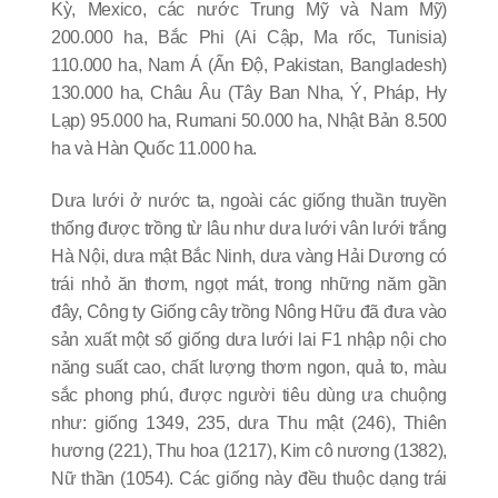
Kỳ, Mexico, các nước Trung Mỹ và Nam Mỹ)
200.000 ha, Bắc Phi (Ai Cập, Ma rốc, Tunisia)
110.000 ha, Nam Á (Ấn Độ, Pakistan, Bangladesh)
130.000 ha, Châu Âu (Tây Ban Nha, Ý, Pháp, Hy
Lạp) 95.000 ha, Rumani 50.000 ha, Nhật Bản 8.500
ha và Hàn Quốc 11.000 ha.
Dưa lưới ở nước ta, ngoài các giống thuần truyền
thống được trồng từ lâu như dưa lưới vân lưới trắng
Hà Nội, dưa mật Bắc Ninh, dưa vàng Hải Dương có
trái nhỏ ăn thơm, ngọt mát, trong những năm gần
đây, Công ty Giống cây trồng Nông Hữu đã đưa vào
sản xuất một số giống dưa lưới lai F1 nhập nội cho
năng suất cao, chất lượng thơm ngon, quả to, màu
sắc phong phú, được người tiêu dùng ưa chuộng
như: giống 1349, 235, dưa Thu mật (246), Thiên
hương (221), Thu hoa (1217), Kim cô nương (1382),
Nữ thần (1054). Các giống này đều thuộc dạng trái