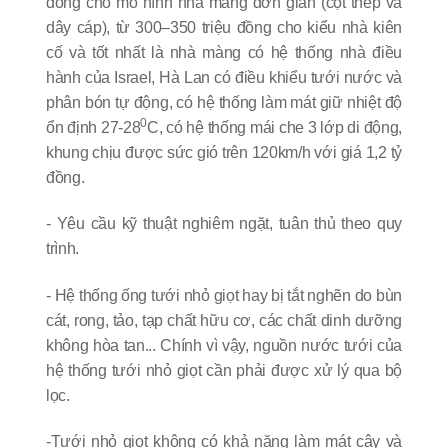
đồng cho mô hình nhà màng đơn giản (cột thép và
dây cáp), từ 300–350 triệu đồng cho kiểu nhà kiên
cố và tốt nhất là nhà màng có hệ thống nhà điều
hành của Israel, Hà Lan có điều khiểu tưới nước và
phân bón tự động, có hệ thống làm mát giữ nhiệt độ
0
ổn định 27-28
C, có hệ thống mái che 3 lớp di động,
khung chịu được sức gió trên 120km/h với giá 1,2 tỷ
đồng.
- Yêu cầu kỹ thuật nghiêm ngặt, tuân thủ theo quy
trình.
- Hệ thống ống tưới nhỏ giọt hay bị tắt nghẽn do bùn
cát, rong, tảo, tạp chất hữu cơ, các chất dinh dưỡng
không hòa tan... Chính vì vậy, nguồn nước tưới của
hệ thống tưới nhỏ giọt cần phải được xử lý qua bộ
lọc.
-Tưới nhỏ giọt không có khả năng làm mát cây và