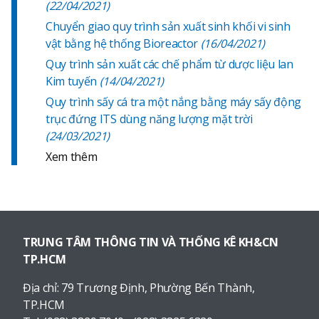
(22/04/2021)
Chuyển giao quy trình sản xuất sinh khối vi sinh
vật bằng hệ thống Bioreactor
(16/04/2021)
Quy trình sản xuất các chế phẩm từ dược liệu lan
Kim tuyến
(14/04/2021)
Quy trình sấy cá tra một nắng bằng máy sấy động
trục đứng ITS dùng năng lượng mặt trời
(24/03/2021)
Xem thêm
TRUNG TÂM THÔNG TIN VÀ THỐNG KÊ KH&CN
TP.HCM
Địa chỉ:
79 Trương Định, Phường Bến Thành,
TP.HCM