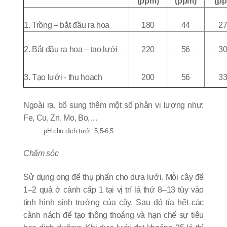
(ppm)
(ppm)
(p
1. Trồng – bắt đầu ra hoa
180
44
2
2. Bắt đầu ra hoa – tạo lưới
220
56
3
3. Tạo lưới - thu hoạch
200
56
3
Ngoài ra, bổ sung thêm một số phân vi lượng như:
Fe, Cu, Zn, Mo, Bo,…
pH cho dịch tưới: 5,5-6,5
Chăm sóc
Sử dụng ong để thụ phấn cho dưa lưới. Mỗi cây để
1–2 quả ở cành cấp 1 tại vị trí lá thứ 8–13 tùy vào
tình hình sinh trưởng của cây. Sau đó tỉa hết các
cành nách để tạo thông thoáng và hạn chế sự tiêu