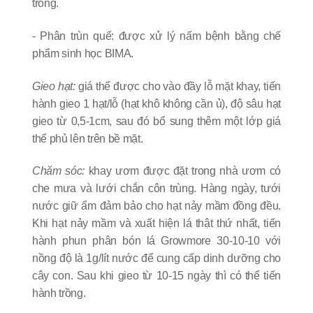
trồng.
- Phân trùn quế: được xử lý nấm bệnh bằng chế
phẩm sinh học BIMA.
Gieo hạt:
giá thể được cho vào đầy lỗ mặt khay, tiến
hành gieo 1 hạt/lỗ (hạt khô không cần ủ), độ sâu hạt
gieo từ 0,5-1cm, sau đó bổ sung thêm một lớp giá
thể phủ lên trên bề mặt.
Chăm sóc:
khay ươm được đặt trong nhà ươm có
che mưa và lưới chắn côn trùng. Hàng ngày, tưới
nước giữ ẩm đảm bảo cho hạt nảy mầm đồng đều.
Khi hạt nảy mầm và xuất hiện lá thật thứ nhất, tiến
hành phun phân bón lá Growmore 30-10-10 với
nồng độ là 1g/lít nước để cung cấp dinh dưỡng cho
cây con. Sau khi gieo từ 10-15 ngày thì có thể tiến
hành trồng.