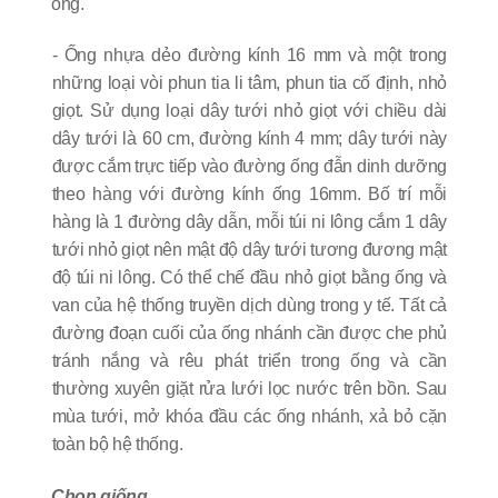
ống.
- Ống nhựa dẻo đường kính 16 mm và một trong
những loại vòi phun tia li tâm, phun tia cố định, nhỏ
giọt. Sử dụng loại dây tưới nhỏ giọt với chiều dài
dây tưới là 60 cm, đường kính 4 mm; dây tưới này
được cắm trực tiếp vào đường ống đẫn dinh dưỡng
theo hàng với đường kính ống 16mm. Bố trí mỗi
hàng là 1 đường dây dẫn, mỗi túi ni lông cắm 1 dây
tưới nhỏ giọt nên mật độ dây tưới tương đương mật
độ túi ni lông. Có thể chế đầu nhỏ giọt bằng ống và
van của hệ thống truyền dịch dùng trong y tế. Tất cả
đường đoạn cuối của ống nhánh cần được che phủ
tránh nắng và rêu phát triển trong ống và cần
t
hường xuyên giặt rửa lưới lọc nước trên bồn. S
au
mùa tưới, mở khóa đầu các ống nhánh, xả bỏ cặn
toàn bộ hệ thống.
Chọn giống