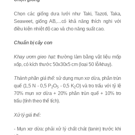
Chọn các giống dưa lưới như Taki, Tazoti, Taka,
Seaweet, giống AB,…có khả năng thích nghi với
điều kiện nhiệt độ cao và cho năng suất cao.
Chuẩn bị cây con
Khay ươm gieo hạt:
thường làm bằng vật liệu mốp
xốp, có kích thước 50x30x5 cm (loại 50 lỗ/khay).
Thành phần giá thể:
sử dụng mụn xơ dừa, phân trùn
quế (1,5 N - 0,5 P
O
- 0,5 K
O) và tro trấu với tỷ lệ
2
5
2
70% mụn xơ dừa + 20% phân trùn quế + 10% tro
trấu (tính theo thể tích).
Xử lý giá thể:
- Mụn xơ dừa: phải xử lý chất chát (tanin) trước khi