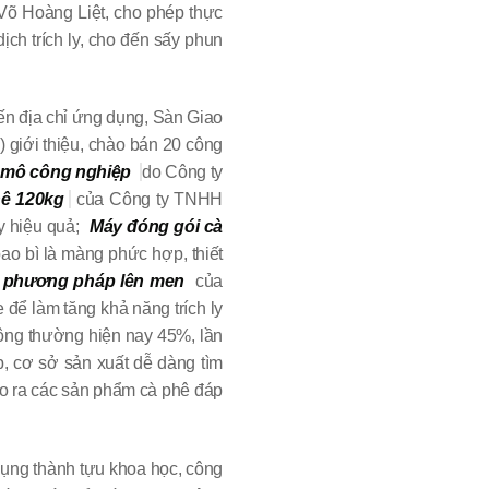
̉ Võ Hoàng Liệt, cho phép thực
dịch trích ly, cho đến sấy phun
́n địa chỉ ứng dụng, Sàn Giao
) giới thiệu, chào bán 20 công
 mô công nghiệp
do Công ty
hê 120kg
của Công ty TNHH
y hiệu quả;
Máy đóng gói cà
 bì là màng phức hợp, thiết
o phương pháp lên men
của
để làm tăng khả năng trích ly
hông thường hiện nay 45%, lần
, cơ sở sản xuất dễ dàng tìm
tạo ra các sản phẩm cà phê đáp
g dụng thành tựu khoa học, công