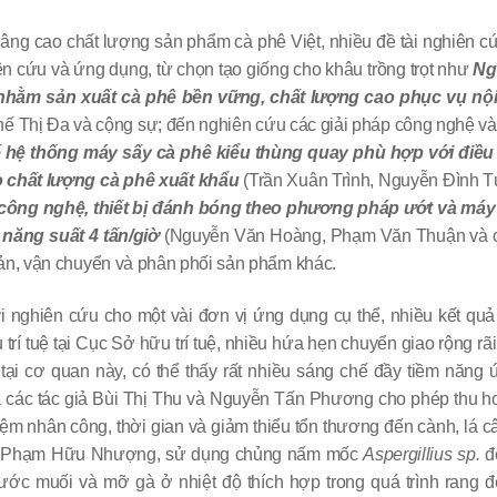
ng cao chất lượng sản phẩm cà phê Việt, nhiều đề tài nghiên cứ
n cứu và ứng dụng, từ chọn tạo giống cho khâu trồng trọt như
Ng
n nhằm sản xuất cà phê bền vững, chất lượng cao phục vụ nội
 Thị Đa và cộng sự; đến nghiên cứu các giải pháp công nghệ và sả
ế hệ thống máy sấy cà phê kiểu thùng quay phù hợp với điều 
o chất lượng cà phê xuất khẩu
(Trần Xuân Trình, Nguyễn Đình T
 công nghệ, thiết bị đánh bóng theo phương pháp ướt và má
 năng suất 4 tấn/giờ
(Nguyễn Văn Hoàng, Phạm Văn Thuận và cộ
ản, vận chuyển và phân phối sản phẩm khác.
 nghiên cứu cho một vài đơn vị ứng dụng cụ thể, nhiều kết quả 
trí tuệ tại Cục Sở hữu trí tuệ, nhiều hứa hẹn chuyển giao rộng 
i cơ quan này, có thể thấy rất nhiều sáng chế đầy tiềm năng ư
a các tác giả Bùi Thị Thu và Nguyễn Tấn Phương cho phép thu
t kiệm nhân công, thời gian và giảm thiểu tổn thương đến cành, lá 
giả Phạm Hữu Nhượng, sử dụng chủng nấm mốc
Aspergillius sp.
đ
nước muối và mỡ gà ở nhiệt độ thích hợp trong quá trình rang 