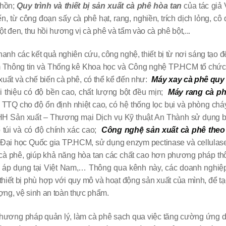
chồn;
Quy trình và thiết bị sản xuất cà phê hòa tan
của tác gia
biến, từ công đoạn sấy cà phê hạt, rang, nghiền, trích dịch lỏng, cô 
ột đen, thu hồi hương vị cà phê và tẩm vào cà phê bột,...
anh các kết quả nghiên cứu, công nghệ, thiết bị từ nơi sáng tạo đê
Thông tin và Thống kê Khoa học và Công nghệ TP.HCM tổ chức
 xuất và chế biến cà phê, có thể kể đến như:
Máy xay cà phê quy
thiệu có độ bền cao, chất lượng bột đều mịn;
Máy rang cà p
 TTQ cho độ ổn định nhiệt cao, có hệ thống lọc bụi và phòng chá
H Sản xuất – Thương mại Dịch vụ Kỹ thuật An Thành sử dụng bao
 túi và có độ chính xác cao;
Công nghệ sản xuất cà phê the
ại học Quốc gia TP.HCM, sử dụng enzym pectinase và cellulase 
t cà phê, giúp khả năng hòa tan các chất cao hơn phương pháp t
à áp dụng tại Việt Nam,… Thông qua kênh này, các doanh nghiệp
hiết bị phù hợp với quy mô và hoạt động sản xuất của mình, để 
ợng, vệ sinh an toàn thực phẩm.
̀ phương pháp quản lý, làm cà phê sạch qua việc tăng cường ứn