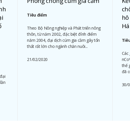
n
Phòng chống cúm gia cầm
Kế
nh
ch
Tiêu điểm
ại
hô
ố
Há
Theo Bộ Nông nghiệp và Phát triển nông
thôn, từ năm 2002, đặc biệt đỉnh điểm
năm 2004, đại dịch cúm gia cầm gây tổn
Tiê
thất rất lớn cho ngành chăn nuôi...
Các 
21/02/2020
nCoV
thế 
đã c
đại
lần
30/0