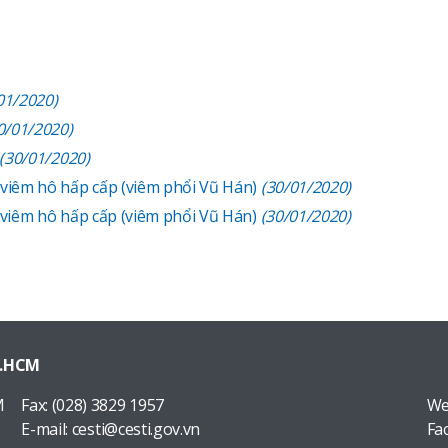
01/2020)
0/01/2020)
(30/01/2020)
viêm hô hấp cấp (viêm phổi Vũ Hán)
(30/01/2020)
 viêm hô hấp cấp (viêm phổi Vũ Hán)
(30/01/2020)
P.HCM
M
Fax:
(028) 3829 1957
We
E-mail:
cesti@cesti.gov.vn
Fa