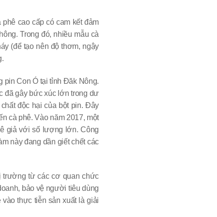
phê cao cấp có cam kết đảm
hông. Trong đó, nhiều mẫu cà
háy (để tạo nên độ thơm, ngậy
g.
 pin Con Ó tại tỉnh Đăk Nông.
ệc đã gây bức xúc lớn trong dư
 chất độc hại của bột pin. Đây
 đến cà phê. Vào năm 2017, một
hê giả với số lượng lớn. Công
làm này đang dần giết chết các
hị trường từ các cơ quan chức
nh doanh, bảo vệ người tiêu dùng
̀o thực tiễn sản xuất là giải