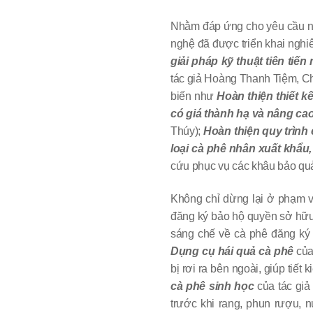
Nhằm đáp ứng cho yêu cầu nâ
nghệ đã được triển khai nghiê
giải pháp kỹ thuật tiên tiế
tác giả Hoàng Thanh Tiệm, Chế
biến như
Hoàn thiện thiết k
có giá thành hạ và nâng ca
Thúy);
Hoàn thiện quy trình
loại cà phê nhân xuất khẩu,
cứu phục vụ các khâu bảo qu
Không chỉ dừng lại ở phạm vi
đăng ký bảo hộ quyền sở hữu 
sáng chế về cà phê đăng ký tạ
Dụng cụ hái quả cà phê
củ
bị rơi ra bên ngoài, giúp tiế
cà phê sinh học
của tác 
trước khi rang, phun rượu, 