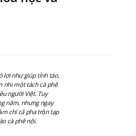
lợi như giúp tỉnh táo,
m nhi một tách cà phê
̀u người Việt. Tuy
hằng năm, nhưng ngay
 chí cả pha trộn tạp
vào cà phê nội.