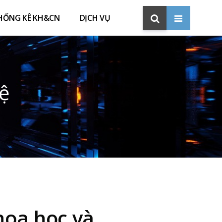
HỐNG KÊ KH&CN
DỊCH VỤ
ệ
hoa học và