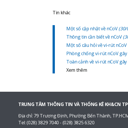
Tin khác
Một số cập nhật về nCoV
(30/
Thông tin cần biết về nCoV
(3
Một số câu hỏi về vi-rút nCoV
Phòng chống vi-rút nCoV gây 
Toàn cảnh về vi-rút nCoV gây
Xem thêm
TRUNG TÂM THÔNG TIN VÀ THỐNG KÊ KH&CN T
Địa chỉ:
79 Trương Định, Phường Bến Thành, TP.HC
Tel:
(028) 3829 7040 - (028) 3825 6320