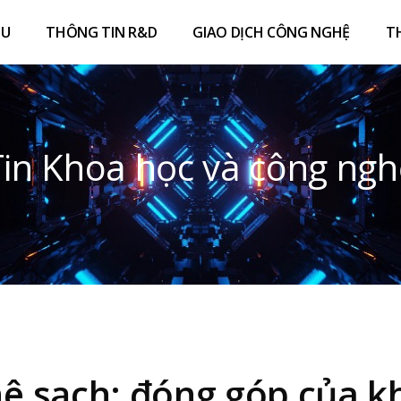
ỆU
THÔNG TIN R&D
GIAO DỊCH CÔNG NGHỆ
T
Tin Khoa học và công ngh
 sạch: đóng góp của k