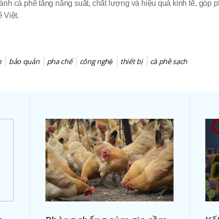
 ngành cà phê tăng năng suất, chất lượng và hiệu quả kinh tế, góp ph
 Việt.
́n
bảo quản
pha chế
công nghệ
thiết bị
cà phê sạch