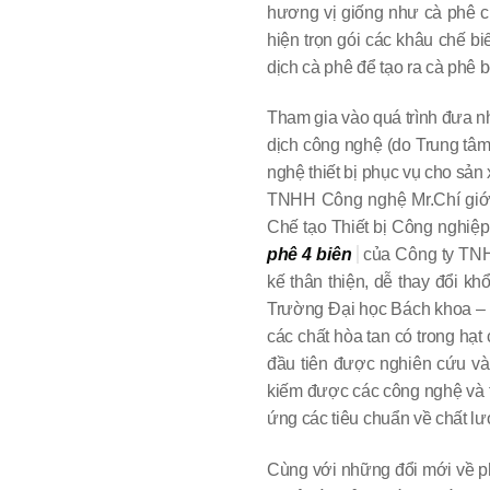
hương vị giống như cà phê 
hiện trọn gói các khâu chế 
dịch cà phê để tạo ra cà phê b
Tham gia vào quá trình đưa nh
dịch công nghệ (do Trung tâm 
nghệ thiết bị phục vụ cho sản
TNHH Công nghệ Mr.Chí giới 
Chế tạo Thiết bị Công nghiệp
phê 4 biên
của Công ty TNH
kế thân thiện, dễ thay đổi khổ
Trường Đại học Bách khoa – Đ
các chất hòa tan có trong hạ
đầu tiên được nghiên cứu v
kiếm được các công nghệ và t
ứng các tiêu chuẩn về chất lư
Cùng với những đổi mới vê