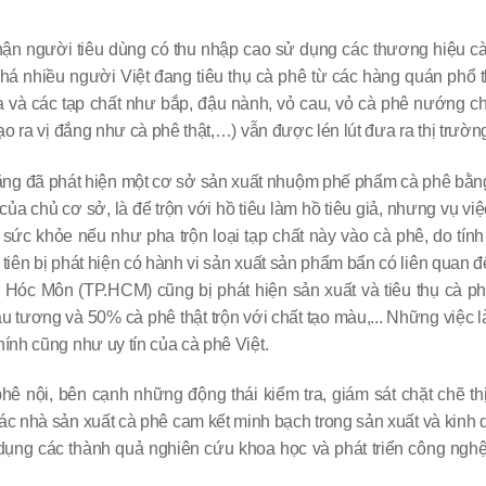
hận người tiêu dùng có thu nhập cao sử dụng các thương hiệu cà 
khá nhiều người Việt đang tiêu thụ cà phê từ các hàng quán phổ t
ia và các tạp chất như bắp, đậu nành, vỏ cau, vỏ cà phê nướng c
o ra vị đắng như cà phê thật,…) vẫn được lén lút đưa ra thị trườn
ng đã phát hiện một cơ sở sản xuất nhuộm phế phẩm cà phê bằng
của chủ cơ sở, là để trộn với hồ tiêu làm hồ tiêu giả, nhưng vụ vi
o sức khỏe nếu như pha trộn loại tạp chất này vào cà phê, do tính
tiên bị phát hiện có hành vi sản xuất sản phẩm bẩn có liên quan
 Hóc Môn (TP.HCM) cũng bị phát hiện sản xuất và tiêu thụ cà p
 tương và 50% cà phê thật trộn với chất tạo màu,... Những việc 
ính cũng như uy tín của cà phê Việt.
phê nội, bên cạnh những động thái kiểm tra, giám sát chặt chẽ t
 các nhà sản xuất cà phê cam kết minh bạch trong sản xuất và ki
dụng các thành quả nghiên cứu khoa học và phát triển công nghệ va