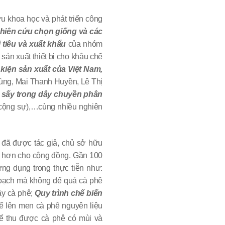
u khoa học và phát triển công
hiên cứu chọn giống và các
 tiêu và xuất khẩu
của nhóm
n xuất thiết bị cho khâu chế
kiện sản xuất của Việt Nam,
ùng, Mai Thanh Huyền, Lê Thị
y sấy trong dây chuyền phân
ng sự),…cùng nhiều nghiên
đã được tác giả, chủ sở hữu
rãi hơn cho cộng đồng. Gần 100
́ng dụng trong thực tiễn như:
 hoạch mà không để quả cà phê
cây cà phê;
Quy trình chế biến
ể lên men cà phê nguyên liệu
để thu được cà phê có mùi và